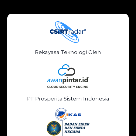
Rekayasa Teknologi Oleh
PT Prosperita Sistem Indonesia