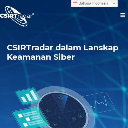
Skip
Bahasa Indonesia
to
content
CSIRTradar dalam Lanskap
Keamanan Siber