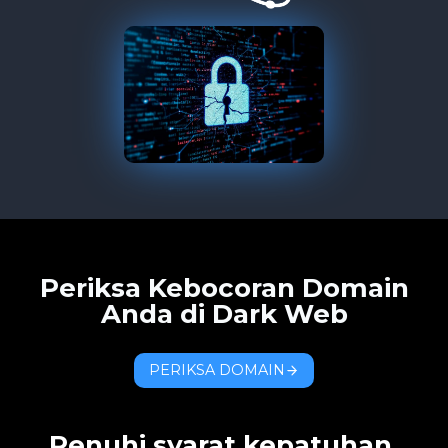
Periksa Kebocoran Domain
Anda di Dark Web
PERIKSA DOMAIN
Penuhi syarat kepatuhan,