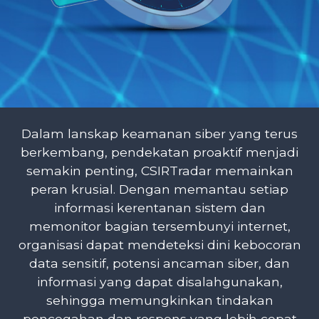
Dalam lanskap keamanan siber yang terus
berkembang, pendekatan proaktif menjadi
semakin penting, CSIRTradar memainkan
peran krusial. Dengan memantau setiap
informasi kerentanan sistem dan
memonitor bagian tersembunyi internet,
organisasi dapat mendeteksi dini kebocoran
data sensitif, potensi ancaman siber, dan
informasi yang dapat disalahgunakan,
sehingga memungkinkan tindakan
pencegahan dan respons yang lebih cepat