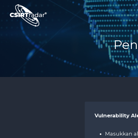
Skip
to
content
Pen
Vulnerability A
Masukkan al