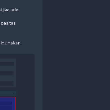
 jika ada
apasitas
digunakan